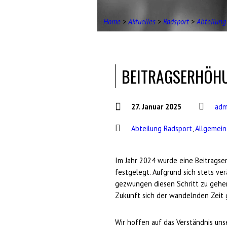
Home
>
Aktuelles
>
Radsport
>
Abteilung
BEITRAGSERHÖH
27. Januar 2025
adm
Abteilung Radsport
,
Allgemein
Im Jahr 2024 wurde eine Beitragse
festgelegt. Aufgrund sich stets ve
gezwungen diesen Schritt zu gehen
Zukunft sich der wandelnden Zeit
Wir hoffen auf das Verständnis uns