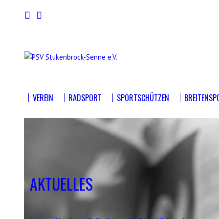
VEREIN
RADSPORT
SPORTSCHÜTZEN
BREITENSP
AKTUELLES