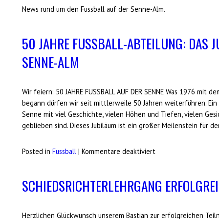
News rund um den Fussball auf der Senne-Alm.
50 JAHRE FUSSBALL-ABTEILUNG: DAS 
SENNE-ALM
Wir feiern: 50 JAHRE FUSSBALL AUF DER SENNE Was 1976 mit dem
begann dürfen wir seit mittlerweile 50 Jahren weiterführen. Ein 
Senne mit viel Geschichte, vielen Höhen und Tiefen, vielen Ges
geblieben sind. Dieses Jubiläum ist ein großer Meilenstein für d
für
Posted in
Fussball
|
Kommentare deaktiviert
50
Jahre
SCHIEDSRICHTERLEHRGANG ERFOLGRE
Fussball-
Abteilung:
Das
Herzlichen Glückwunsch unserem Bastian zur erfolgreichen Teil
Jubiläum