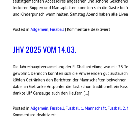
selbstgemachten Accessoires angesehen und schöne Geschen
leckeren Suppen und Mantaplatten konnten sich die Gäste beif
und Kinderpunsch warm halten. Samstag Abend haben alle Livem
für
Posted in
Allgemein
,
Fussball
|
Kommentare deaktiviert
Winterzau
ein
JHV 2025 VOM 14.03.
voller
Erfolg
Die Jahreshauptversammlung der Fußballabteilung war mit 25 Te
gewohnt. Dennoch konnten sich die Anwesenden gut austausche
kühlen Getränken den Berichten der Mannschaften beiwohnen.
dabei an Getränke Antpöhler die fast schon traditionell ein Fas
dankte Ulf Gansauge auch den Helfern […]
Posted in
Allgemein
,
Fussball
,
Fussball 1. Mannschaft
,
Fussball 2.
für
Kommentare deaktiviert
JHV
2025