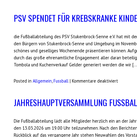
PSV
Fußball
PSV SPENDET FÜR KREBSKRANKE KIND
wählt
neuen
Vorstand
die Fußballabteilung des PSV Stukenbrock-Senne e.V. hat mit de
den Bürgern von Stukenbrock-Senne und Umgebung im November
schönes und geselliges Wochenende präsentieren können. Aufg
durch das große ehrenamtliche Engagement aller daran beteili
Tombola und Kuchenverkauf Gelder generiert werden die wir […
für
Posted in
Allgemein
,
Fussball
|
Kommentare deaktiviert
PSV
spendet
JAHRESHAUPTVERSAMMLUNG FUSSBAL
für
krebskran
Kinder
Die Fußballabteilung lädt alle Mitglieder herzlich ein an der J
den 13.03.2026 um 19.00 Uhr teilzunehmen. Nach den Bericht
Rückblick auf das vergangene Jahr stehen Neuwahlen des Vorsta