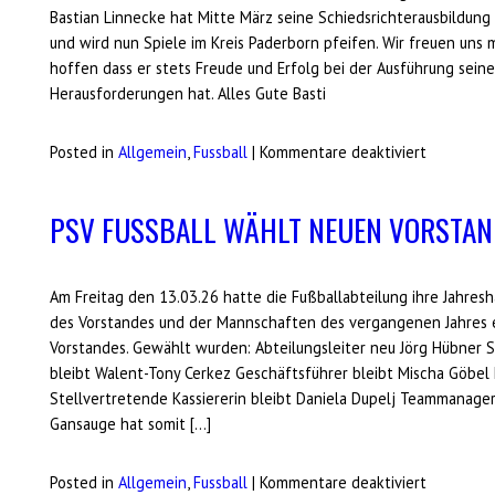
Bastian Linnecke hat Mitte März seine Schiedsrichterausbildun
auf
und wird nun Spiele im Kreis Paderborn pfeifen. Wir freuen uns 
der
hoffen dass er stets Freude und Erfolg bei der Ausführung sei
Senne-
Herausforderungen hat. Alles Gute Basti
Alm
für
Posted in
Allgemein
,
Fussball
|
Kommentare deaktiviert
Schiedsri
erfolgrei
PSV FUSSBALL WÄHLT NEUEN VORSTAND
bestande
Am Freitag den 13.03.26 hatte die Fußballabteilung ihre Jahre
des Vorstandes und der Mannschaften des vergangenen Jahres
Vorstandes. Gewählt wurden: Abteilungsleiter neu Jörg Hübner S
bleibt Walent-Tony Cerkez Geschäftsführer bleibt Mischa Göbel 
Stellvertretende Kassiererin bleibt Daniela Dupelj Teammanager
Gansauge hat somit […]
für
Posted in
Allgemein
,
Fussball
|
Kommentare deaktiviert