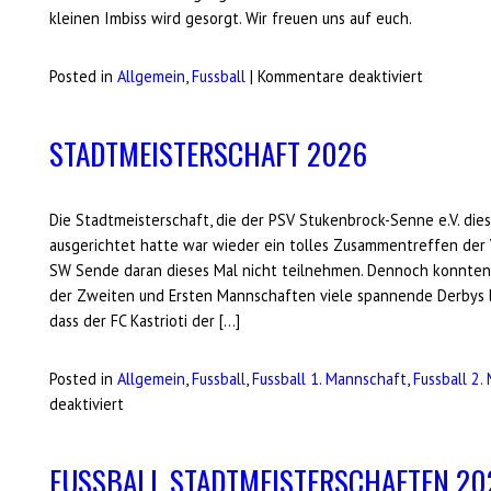
kleinen Imbiss wird gesorgt. Wir freuen uns auf euch.
für
Posted in
Allgemein
,
Fussball
|
Kommentare deaktiviert
Jahresha
Fussball
STADTMEISTERSCHAFT 2026
Die Stadtmeisterschaft, die der PSV Stukenbrock-Senne e.V. di
ausgerichtet hatte war wieder ein tolles Zusammentreffen der 
SW Sende daran dieses Mal nicht teilnehmen. Dennoch konnten 
der Zweiten und Ersten Mannschaften viele spannende Derbys lie
dass der FC Kastrioti der […]
Posted in
Allgemein
,
Fussball
,
Fussball 1. Mannschaft
,
Fussball 2.
für
deaktiviert
Stadtmeisterschaft
2026
FUSSBALL STADTMEISTERSCHAFTEN 20