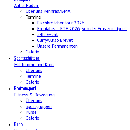
Auf 2 Rädern
Über uns Rennrad/BMX
Termine
Fischbrötchentour 2026
Frühjahrs – RTF 2026 „Von der Ems zur Lippe“
24h-Event
Currywurst-Brevet
Unsere Permanenten
Galerie
Sportschützen
Mit Kimme und Korn
Über uns
Termine
Galerie
Breitensport
Fitness & Bewegung
Über uns
Sportgruppen
Kurse
Galerie
Budo