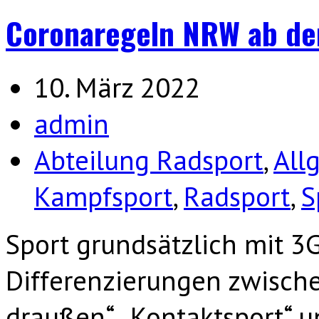
Coronaregeln NRW ab d
10. März 2022
admin
Abteilung Radsport
,
All
Kampfsport
,
Radsport
,
S
Sport grundsätzlich mit 3
Differenzierungen zwische
draußen“, „Kontaktsport“ u