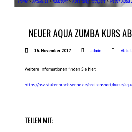
Home
>
Aktuelles
>
Radsport
>
Abteilung Radsport
>
Neuer Aqua
NEUER AQUA ZUMBA KURS AB 
16. November 2017
admin
Abtei
Weitere Informationen finden Sie hier:
https://psv-stukenbrock-senne.de/breitensport/kurse/aqu
TEILEN MIT: