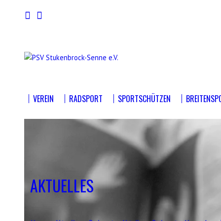
VEREIN
RADSPORT
SPORTSCHÜTZEN
BREITENSP
AKTUELLES