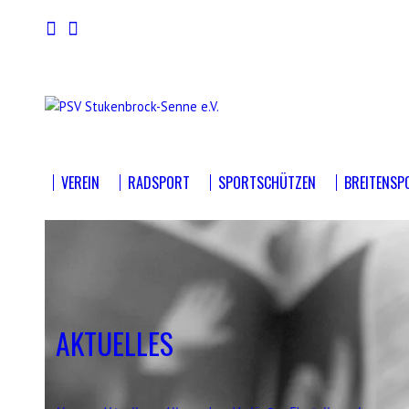
VEREIN
RADSPORT
SPORTSCHÜTZEN
BREITENSP
AKTUELLES