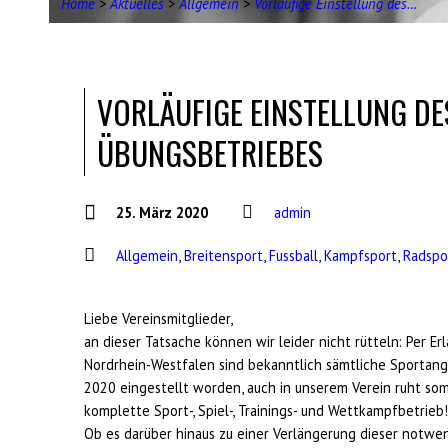
Home
>
Aktuelles
>
Allgemein
>
Vorläufige Einstellung des…
VORLÄUFIGE EINSTELLUNG DES
ÜBUNGSBETRIEBES
25. März 2020
admin
Allgemein
,
Breitensport
,
Fussball
,
Kampfsport
,
Radspo
Liebe Vereinsmitglieder,
an dieser Tatsache können wir leider nicht rütteln: Per Er
Nordrhein-Westfalen sind bekanntlich sämtliche Sportang
2020 eingestellt worden, auch in unserem Verein ruht som
komplette Sport-, Spiel-, Trainings- und Wettkampfbetrieb!
Ob es darüber hinaus zu einer Verlängerung dieser not