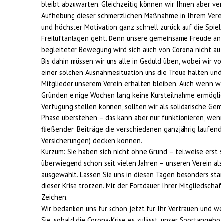
bleibt abzuwarten. Gleichzeitig können wir Ihnen aber ve
Aufhebung dieser schmerzlichen Maßnahme in Ihrem Vere
und höchster Motivation ganz schnell zurück auf die Spiel
Freiluftanlagen geht. Denn unsere gemeinsame Freude an 
begleiteter Bewegung wird sich auch von Corona nicht au
Bis dahin müssen wir uns alle in Geduld üben, wobei wir vo
einer solchen Ausnahmesituation uns die Treue halten un
Mitglieder unserem Verein erhalten bleiben. Auch wenn w
Gründen einige Wochen lang keine Kursteilnahme ermögli
Verfügung stellen können, sollten wir als solidarische Ge
Phase überstehen – das kann aber nur funktionieren, wen
fließenden Beiträge die verschiedenen ganzjährig laufend
Versicherungen) decken können.
Kurzum: Sie haben sich nicht ohne Grund – teilweise erst 
überwiegend schon seit vielen Jahren – unseren Verein al
ausgewählt. Lassen Sie uns in diesen Tagen besonders st
dieser Krise trotzen. Mit der Fortdauer Ihrer Mitgliedschaf
Zeichen.
Wir bedanken uns für schon jetzt für Ihr Vertrauen und we
Sie, sobald die Corona-Krise es zulässt, unser Sportang