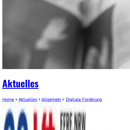
Aktuelles
Home
>
Aktuelles
>
Allgemein
>
Digitale Förderung