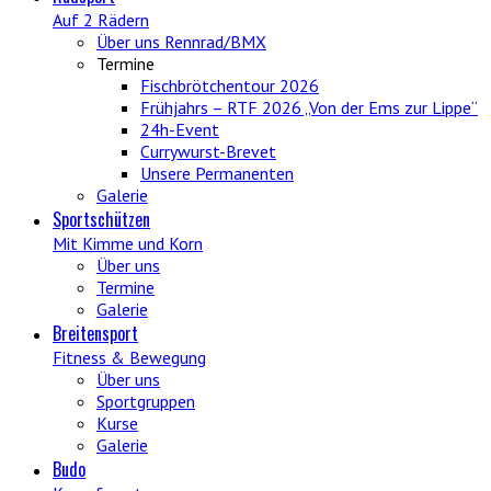
Auf 2 Rädern
Über uns Rennrad/BMX
Termine
Fischbrötchentour 2026
Frühjahrs – RTF 2026 „Von der Ems zur Lippe“
24h-Event
Currywurst-Brevet
Unsere Permanenten
Galerie
Sportschützen
Mit Kimme und Korn
Über uns
Termine
Galerie
Breitensport
Fitness & Bewegung
Über uns
Sportgruppen
Kurse
Galerie
Budo