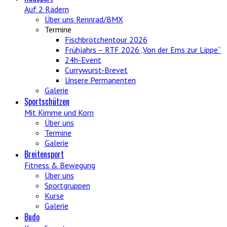
Auf 2 Rädern
Über uns Rennrad/BMX
Termine
Fischbrötchentour 2026
Frühjahrs – RTF 2026 „Von der Ems zur Lippe“
24h-Event
Currywurst-Brevet
Unsere Permanenten
Galerie
Sportschützen
Mit Kimme und Korn
Über uns
Termine
Galerie
Breitensport
Fitness & Bewegung
Über uns
Sportgruppen
Kurse
Galerie
Budo