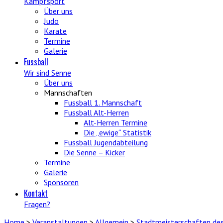
Kampfsport
Über uns
Judo
Karate
Termine
Galerie
Fussball
Wir sind Senne
Über uns
Mannschaften
Fussball 1. Mannschaft
Fussball Alt-Herren
Alt-Herren Termine
Die „ewige“ Statistik
Fussball Jugendabteilung
Die Senne – Kicker
Termine
Galerie
Sponsoren
Kontakt
Fragen?
Home
>
Veranstaltungen
>
Allgemein
>
Stadtmeisterschaften de