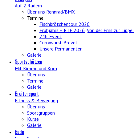
Auf 2 Rädern
Über uns Rennrad/BMX
Termine
Fischbrötchentour 2026
Frühjahrs – RTF 2026 „Von der Ems zur Lippe“
24h-Event
Currywurst-Brevet
Unsere Permanenten
Galerie
Sportschützen
Mit Kimme und Korn
Über uns
Termine
Galerie
Breitensport
Fitness & Bewegung
Über uns
Sportgruppen
Kurse
Galerie
Budo