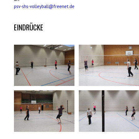
psv-shs-volleyball@freenet.de
EINDRÜCKE