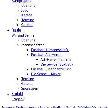
Kampfsport
Über uns
Judo
Karate
Termine
Galerie
Fussball
Wir sind Senne
Über uns
Mannschaften
Fussball 1. Mannschaft
Fussball Alt-Herren
Alt-Herren Termine
Die „ewige“ Statistik
Fussball Jugendabteilung
Die Senne – Kicker
Termine
Galerie
Sponsoren
Kontakt
Fragen?
Home
>
Breitensport
>
Kurse
>
Walking/Nordic-Walking für…
>
Im