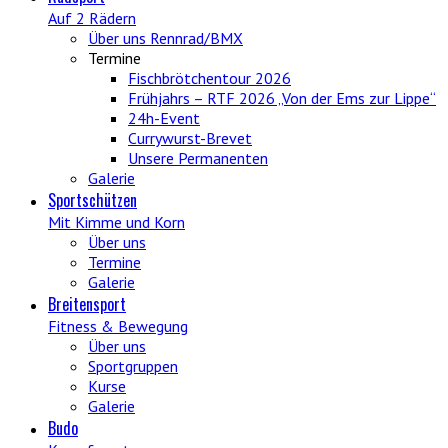
Auf 2 Rädern
Über uns Rennrad/BMX
Termine
Fischbrötchentour 2026
Frühjahrs – RTF 2026 „Von der Ems zur Lippe“
24h-Event
Currywurst-Brevet
Unsere Permanenten
Galerie
Sportschützen
Mit Kimme und Korn
Über uns
Termine
Galerie
Breitensport
Fitness & Bewegung
Über uns
Sportgruppen
Kurse
Galerie
Budo