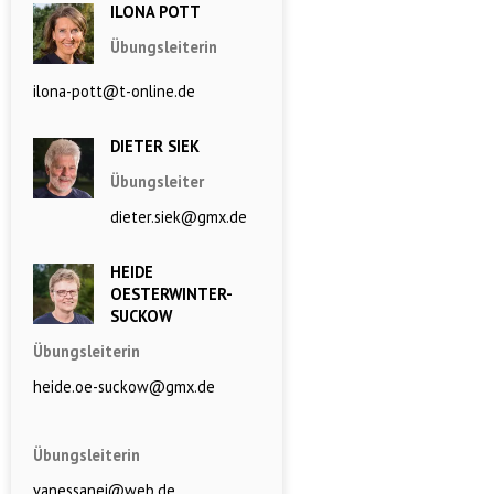
ILONA POTT
Übungsleiterin
ilona-pott@t-online.de
DIETER SIEK
Übungsleiter
dieter.siek@gmx.de
HEIDE
OESTERWINTER-
SUCKOW
Übungsleiterin
heide.oe-suckow@gmx.de
Übungsleiterin
vanessanei@web.de