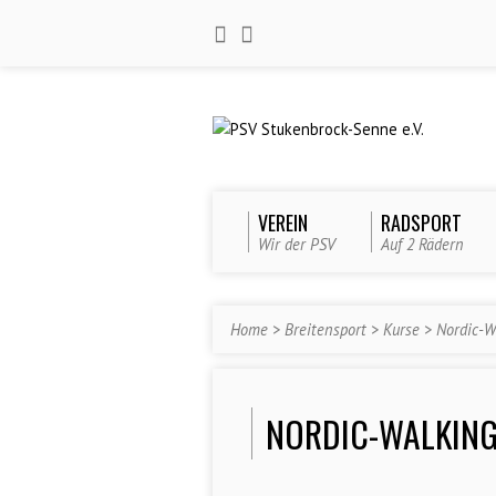
VEREIN
RADSPORT
Wir der PSV
Auf 2 Rädern
Home
>
Breitensport
>
Kurse
>
Nordic-W
NORDIC-WALKING